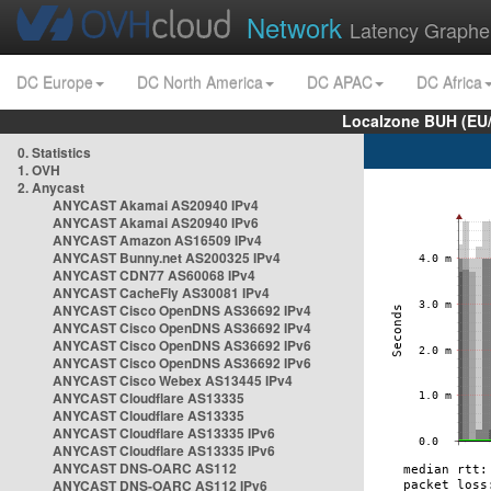
Network
Latency Graphe
DC Europe
DC North America
DC APAC
DC Africa
Localzone BUH (EU
0. Statistics
1. OVH
2. Anycast
ANYCAST Akamai AS20940 IPv4
ANYCAST Akamai AS20940 IPv6
ANYCAST Amazon AS16509 IPv4
ANYCAST Bunny.net AS200325 IPv4
ANYCAST CDN77 AS60068 IPv4
ANYCAST CacheFly AS30081 IPv4
ANYCAST Cisco OpenDNS AS36692 IPv4
ANYCAST Cisco OpenDNS AS36692 IPv4
ANYCAST Cisco OpenDNS AS36692 IPv6
ANYCAST Cisco OpenDNS AS36692 IPv6
ANYCAST Cisco Webex AS13445 IPv4
ANYCAST Cloudflare AS13335
ANYCAST Cloudflare AS13335
ANYCAST Cloudflare AS13335 IPv6
ANYCAST Cloudflare AS13335 IPv6
ANYCAST DNS-OARC AS112
ANYCAST DNS-OARC AS112 IPv6